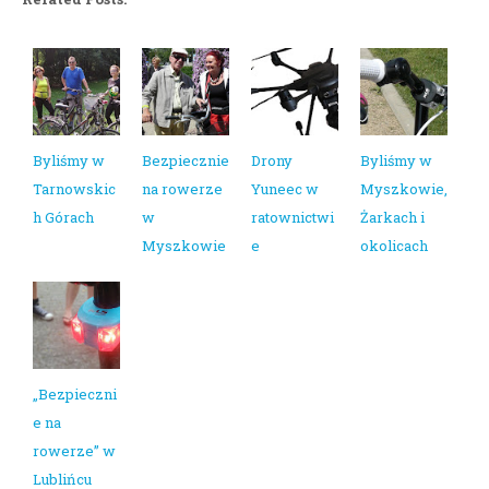
Byliśmy w
Bezpiecznie
Drony
Byliśmy w
Tarnowskic
na rowerze
Yuneec w
Myszkowie,
h Górach
w
ratownictwi
Żarkach i
Myszkowie
e
okolicach
„Bezpieczni
e na
rowerze” w
Lublińcu