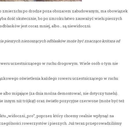
ię po zmierzchu po drodze poza obszarem zabudowanym, ma obowiązek
ba dość skutecznie, bo po zmroku łatwo zauważyć wielu pieszych
dblasków jest coraz mniej, albo… są niewidoczni.
ia pieszych nienoszących odblasków może być znacząco krótsza od
oweru uczestniczącego w ruchu drogowym. Wiele osób o tym nie
zkowego oświetlenia każdego roweru uczestniczącego w ruchu
ałe albo migające (za dnia można demontować, nie dotyczy tunelu).
ie innym niż trójkąt) oraz światło pozycyjne czerwone (może być też
ktu „widoczni_pro”, poprzez który chcemy realnie wpłynąć na
zególności rowerzystów i pieszych. Już teraz przeprowadziliśmy