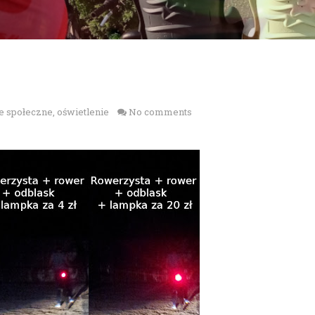
e społeczne
,
oświetlenie
No comments